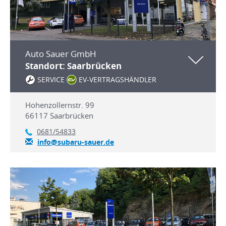
Auto Sauer GmbH
Standort: Saarbrücken
SERVICE
EV-VERTRAGSHÄNDLER
Hohenzollernstr. 99
66117
Saarbrücken
0681/54833
info@subaru-sauer.de