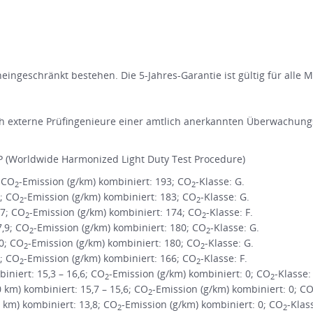
ingeschränkt bestehen. Die 5-Jahres-Garantie ist gültig für alle 
 externe Prüfingenieure einer amtlich anerkannten Überwachungs
 (Worldwide Harmonized Light Duty Test Procedure)
; CO
-Emission (g/km) kombiniert: 193; CO
-Klasse: G.
2
2
1; CO
-Emission (g/km) kombiniert: 183; CO
-Klasse: G.
2
2
,7; CO
-Emission (g/km) kombiniert: 174; CO
-Klasse: F.
2
2
7,9; CO
-Emission (g/km) kombiniert: 180; CO
-Klasse: G.
2
2
,0; CO
-Emission (g/km) kombiniert: 180; CO
-Klasse: G.
2
2
3; CO
-Emission (g/km) kombiniert: 166; CO
-Klasse: F.
2
2
niert: 15,3 – 16,6; CO
-Emission (g/km) kombiniert: 0; CO
-Klasse:
2
2
m) kombiniert: 15,7 – 15,6; CO
-Emission (g/km) kombiniert: 0; C
2
km) kombiniert: 13,8; CO
-Emission (g/km) kombiniert: 0; CO
-Klas
2
2