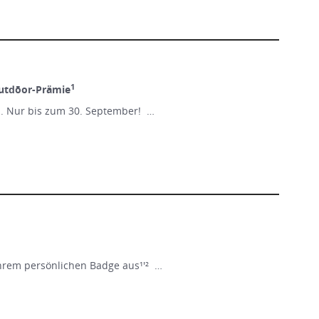
1
utdōor-Prämie
n. Nur bis zum 30. September! …
Ihrem persönlichen Badge aus¹'² …