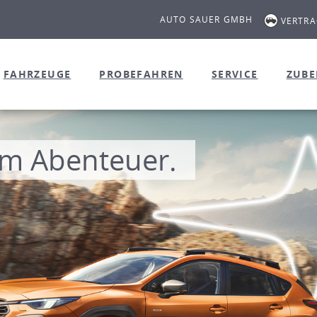
AUTO SAUER GMBH
VERTR
FAHRZEUGE
PROBEFAHREN
SERVICE
ZUB
Mach deinen 
vollelektrisch und zu Top-Ko
MEHR ERFAHREN